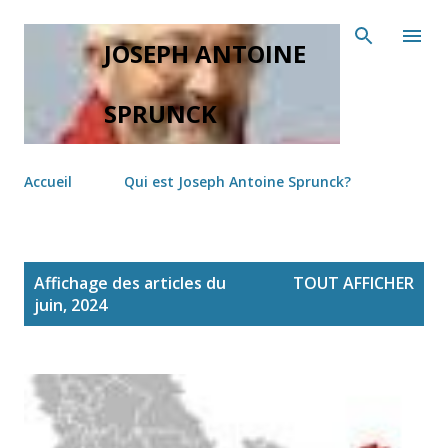
Accéder au contenu principal
JOSEPH ANTOINE
SPRUNCK
Accueil
Qui est Joseph Antoine Sprunck?
A
Affichage des articles du
TOUT AFFICHER
r
juin, 2024
t
i
c
l
e
s