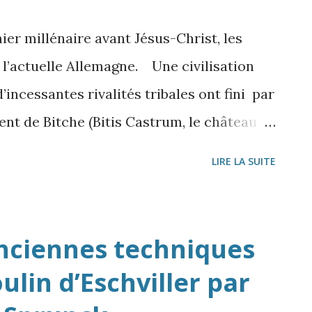
er millénaire avant Jésus-Christ, les
 l’actuelle Allemagne. Une civilisation
’incessantes rivalités tribales ont fini par
ient de Bitche (Bitis Castrum, le château
té des Médiomatriques (Triboques en
LIRE LA SUITE
tein) Seize rochers sculptés 16 Rochers
poque, dont 3 à Lemberg sur le territoire
évires, essentiellement (Dabo,
anciennes techniques
runn, Pfalz, Wallerfangen, Klangen près
ulin d’Eschviller par
bourg et Trève) Photo J.P. Petit