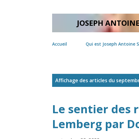
JOSEPH ANTOIN
Accueil
Qui est Joseph Antoine 
A
Affichage des articles du septemb
r
t
Le sentier des 
i
c
Lemberg par D
l