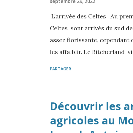
septembre 29, 2022
e
s
L'arrivée des Celtes Au premi
Celtes sont arrivés du sud de
assez florissante, cependant d
les affaiblir. Le Bitcherland v
de Bitche) appartient à la ci
PARTAGER
Alsace, frontière au Breitens
existants sculptés de cette é
des Médiomatriques et des Tr
Découvrir les 
Niederbronn, Lemberg, Eppenb
agricoles au Mo
de Diedenhofen jusqu’au Luxem