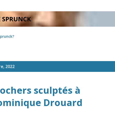
Accéder au contenu principal
E SPRUNCK
Sprunck?
re, 2022
rochers sculptés à
ominique Drouard