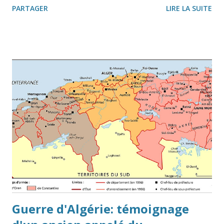
PARTAGER
LIRE LA SUITE
d'infirmiers militaire) à Dieuze (Sud de la Moselle) alors qu'il
était déjà de 1916 à 1918 à Verdun dans l'armée allemande. Il
ne se doutait pas qu’il ne pourra pas exploiter sa ferme d’une
quinzaine de hectares pendant sept ans. Il quitte
Ormersviller avec le “Poschtauto”, prend le train à Bitche, puis
à Sarreguemines pour Dieuze, où il reviendra fin 1944 avec sa
famille après une longue pérégrination. Il ne retournera avec
sa famille habiter dans son village natal que le 1er avril 1946.
Après avoir déménagé huit fois, il n’emménagera qu’en 1954
dans sa maison reconstruite. Antoine avec ses deux chevau...
Guerre d'Algérie: témoignage