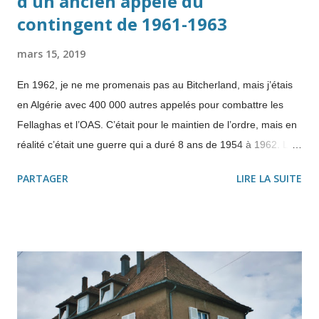
d'un ancien appelé du
contingent de 1961-1963
mars 15, 2019
En 1962, je ne me promenais pas au Bitcherland, mais j’étais
en Algérie avec 400 000 autres appelés pour combattre les
Fellaghas et l’OAS. C’était pour le maintien de l’ordre, mais en
réalité c’était une guerre qui a duré 8 ans de 1954 à 1962. Le
rêve d'une "décolonisation en douceur" Pourtant Ferhat Abbas
PARTAGER
LIRE LA SUITE
voulait une décolonisation en douceur". C'est pourquoi il
publie e n 1943, le " Manifeste du peuple algérien ", qui
réclame l’égalité entre Musulmans et Européens, une réforme
agraire, la reconnaissance de la langue arabe et une
"République autonome" . Puis il jette l’éponge en 1951. " Il n’y
a plus d’autres solutions que les mitraillettes" , s’attrista-t-il. "
Toute sa vie, Abbas aura rêvé d’une décolonisation en