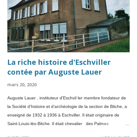
douceur" , écrit Charles-Robert Ageron dans Genèse de
l’Algérie algérienne . Le maintien de l'ordre se transforme en
guerre Elle a opposé l'armée française à des insurgés
nationalistes al...
La riche histoire d'Eschviller
contée par Auguste Lauer
mars 20, 2020
Auguste Lauer , instituteur d'Eschvil ler membre fondateur de
la Société d’histoire et d’archéologie de la section de Bitche, a
enseigné de 1932 à 1936 à Eschviller. Il était originaire de
Saint-Louis-lès-Bitche. Il était chevalier des Palmes
académiques et lauréat de l'Académie de Metz. L'école