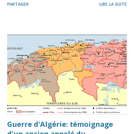
PARTAGER
LIRE LA SUITE
d'infirmiers militaire) à Dieuze (Sud de la Moselle) alors qu'il
était déjà de 1916 à 1918 à Verdun dans l'armée allemande. Il
ne se doutait pas qu’il ne pourra pas exploiter sa ferme d’une
quinzaine de hectares pendant sept ans. Il quitte
Ormersviller avec le “Poschtauto”, prend le train à Bitche, puis
à Sarreguemines pour Dieuze, où il reviendra fin 1944 avec sa
famille après une longue pérégrination. Il ne retournera avec
sa famille habiter dans son village natal que le 1er avril 1946.
Après avoir déménagé huit fois, il n’emménagera qu’en 1954
dans sa maison reconstruite. Antoine avec ses deux chevau...
Guerre d'Algérie: témoignage
d'un ancien appelé du