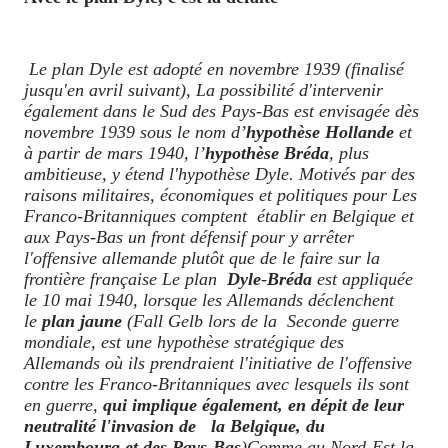
Le plan Dyle est adopté en novembre 1939 (finalisé
jusqu'en avril suivant), La possibilité d'intervenir
également dans le Sud des Pays-Bas est envisagée dès
novembre 1939 sous le nom d’
hypothèse Hollande
et
à partir de mars 1940, l’
hypothèse Bréda
, plus
ambitieuse, y étend l'hypothèse Dyle. Motivés par des
raisons militaires, économiques et politiques pour Les
Franco-Britanniques comptent établir en Belgique et
aux Pays-Bas un front défensif pour y arrêter
l'offensive allemande plutôt que de le faire sur la
frontière française Le plan
Dyle
-
Bréda
est appliquée
le 10 mai 1940, lorsque les Allemands déclenchent
le
plan jaune
(Fall Gelb lors de la Seconde guerre
mondiale, est une hypothèse stratégique des
Allemands où ils prendraient l'initiative de l'offensive
contre les Franco-Britanniques avec lesquels ils sont
en guerre,
qui implique également, en dépit de leur
neutralité l'invasion de la Belgique, du
Luxembourg et des Pays-Bas
)Comme au Nord-Est la