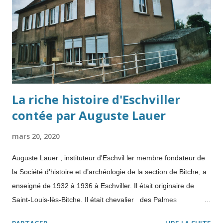
douceur" , écrit Charles-Robert Ageron dans Genèse de
l’Algérie algérienne . Le maintien de l'ordre se transforme en
guerre Elle a opposé l'armée française à des insurgés
nationalistes al...
La riche histoire d'Eschviller
contée par Auguste Lauer
mars 20, 2020
Auguste Lauer , instituteur d'Eschvil ler membre fondateur de
la Société d’histoire et d’archéologie de la section de Bitche, a
enseigné de 1932 à 1936 à Eschviller. Il était originaire de
Saint-Louis-lès-Bitche. Il était chevalier des Palmes
académiques et lauréat de l'Académie de Metz. L'école