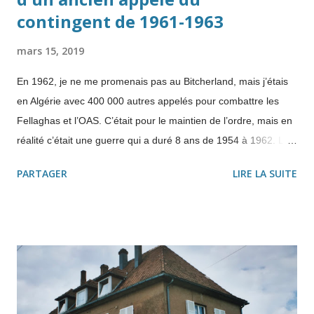
contingent de 1961-1963
mars 15, 2019
En 1962, je ne me promenais pas au Bitcherland, mais j’étais
en Algérie avec 400 000 autres appelés pour combattre les
Fellaghas et l’OAS. C’était pour le maintien de l’ordre, mais en
réalité c’était une guerre qui a duré 8 ans de 1954 à 1962. Le
rêve d'une "décolonisation en douceur" Pourtant Ferhat Abbas
PARTAGER
LIRE LA SUITE
voulait une décolonisation en douceur". C'est pourquoi il
publie e n 1943, le " Manifeste du peuple algérien ", qui
réclame l’égalité entre Musulmans et Européens, une réforme
agraire, la reconnaissance de la langue arabe et une
"République autonome" . Puis il jette l’éponge en 1951. " Il n’y
a plus d’autres solutions que les mitraillettes" , s’attrista-t-il. "
Toute sa vie, Abbas aura rêvé d’une décolonisation en