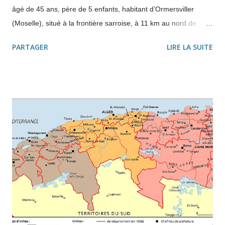
âgé de 45 ans, père de 5 enfants, habitant d’Ormersviller
(Moselle), situé à la frontière sarroise, à 11 km au nord de
Bitche, est mobilisé le 23 août 1939 au 23 ème SIM (Section
PARTAGER
LIRE LA SUITE
d'infirmiers militaire) à Dieuze (Sud de la Moselle) alors qu'il
était déjà de 1916 à 1918 à Verdun dans l'armée allemande. Il
ne se doutait pas qu’il ne pourra pas exploiter sa ferme d’une
quinzaine de hectares pendant sept ans. Il quitte
Ormersviller avec le “Poschtauto”, prend le train à Bitche, puis
à Sarreguemines pour Dieuze, où il reviendra fin 1944 avec sa
famille après une longue pérégrination. Il ne retournera avec
sa famille habiter dans son village natal que le 1er avril 1946.
Après avoir déménagé huit fois, il n’emménagera qu’en 1954
dans sa maison reconstruite. Antoine avec ses deux chevau...