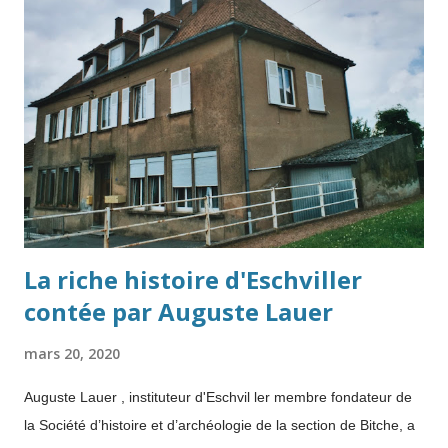
a plus d’autres solutions que les mitraillettes" , s’attrista-t-il. "
Toute sa vie, Abbas aura rêvé d’une décolonisation en
douceur" , écrit Charles-Robert Ageron dans Genèse de
l’Algérie algérienne . Le maintien de l'ordre se transforme en
guerre Elle a opposé l'armée française à des insurgés
nationalistes al...
La riche histoire d'Eschviller
contée par Auguste Lauer
mars 20, 2020
Auguste Lauer , instituteur d'Eschvil ler membre fondateur de
la Société d’histoire et d’archéologie de la section de Bitche, a