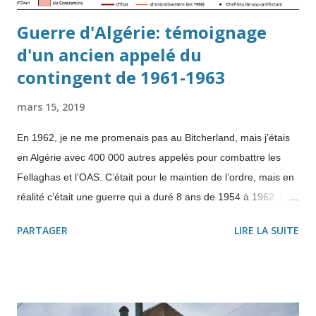
Guerre d'Algérie: témoignage
d'un ancien appelé du
contingent de 1961-1963
mars 15, 2019
En 1962, je ne me promenais pas au Bitcherland, mais j’étais
en Algérie avec 400 000 autres appelés pour combattre les
Fellaghas et l’OAS. C’était pour le maintien de l’ordre, mais en
réalité c’était une guerre qui a duré 8 ans de 1954 à 1962. Le
rêve d'une "décolonisation en douceur" Pourtant Ferhat Abbas
PARTAGER
LIRE LA SUITE
voulait une décolonisation en douceur". C'est pourquoi il
publie e n 1943, le " Manifeste du peuple algérien ", qui
réclame l’égalité entre Musulmans et Européens, une réforme
agraire, la reconnaissance de la langue arabe et une
"République autonome" . Puis il jette l’éponge en 1951. " Il n’y