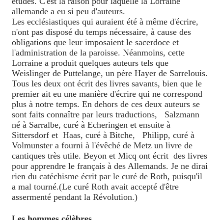
études. C'est la raison pour laquelle la Lorraine
allemande a eu si peu d'auteurs.
Les ecclésiastiques qui auraient été à même d'écrire,
n'ont pas disposé du temps nécessaire, à cause des
obligations que leur imposaient le sacerdoce et
l'administration de la paroisse. Néanmoins, cette
Lorraine a produit quelques auteurs tels que
Weislinger de Puttelange, un père Hayer de Sarrelouis.
Tous les deux ont écrit des livres savants, bien que le
premier ait eu une manière d'écrire qui ne correspond
plus à notre temps. En dehors de ces deux auteurs se
sont faits connaître par leurs traductions,
Salzmann
né à Sarralbe, curé à Echeringen et ensuite à
Sittersdorf et
Haas, curé à Bitche,
Philipp, curé à
Volmunster a fourni à l'évêché de Metz un livre de
cantiques très utile. Beyon et Micq ont écrit
des livres
pour apprendre le français à des Allemands. Je ne dirai
rien du catéchisme écrit par le curé de Roth, puisqu'il
a mal tourné.(Le curé Roth avait accepté d'être
assermenté pendant la Révolution.)
Les hommes célèbres