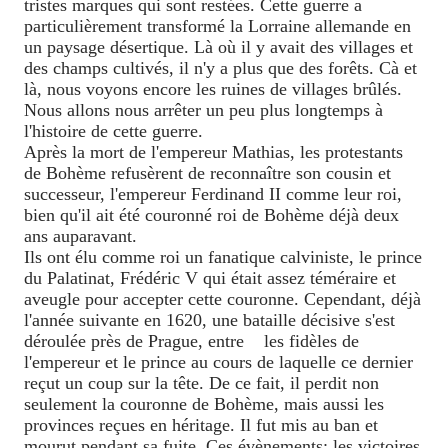
tristes marques qui sont restées. Cette guerre a
particulièrement transformé la Lorraine allemande en
un paysage désertique. Là où il y avait des villages et
des champs cultivés, il n'y a plus que des forêts. Cà et
là, nous voyons encore les ruines de villages brûlés.
Nous allons nous arrêter un peu plus longtemps à
l'histoire de cette guerre.
Après la mort de l'empereur Mathias, les protestants
de Bohème refusèrent de reconnaître son cousin et
successeur, l'empereur Ferdinand II comme leur roi,
bien qu'il ait été couronné roi de Bohème déjà deux
ans auparavant.
Ils ont élu comme roi un fanatique calviniste, le prince
du Palatinat, Frédéric V qui était assez téméraire et
aveugle pour accepter cette couronne. Cependant, déjà
l'année suivante en 1620, une bataille décisive s'est
déroulée près de Prague, entre
les fidèles de
l'empereur et le prince au cours de laquelle ce dernier
reçut un coup sur la tête. De ce fait, il perdit non
seulement la couronne de Bohème, mais aussi les
provinces reçues en héritage. Il fut mis au ban et
mourut pendant sa fuite. Ces évènements: les victoires